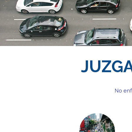
JUZGA
No enf