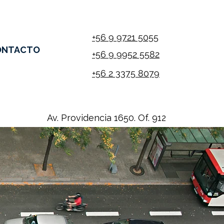
+56 9 9721 5055
ONTACTO
+56 9 9952 5582
+56 2 3375 8079
Av. Providencia 1650. Of. 912