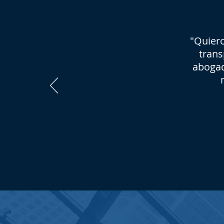
"Quiero
trans
abogad