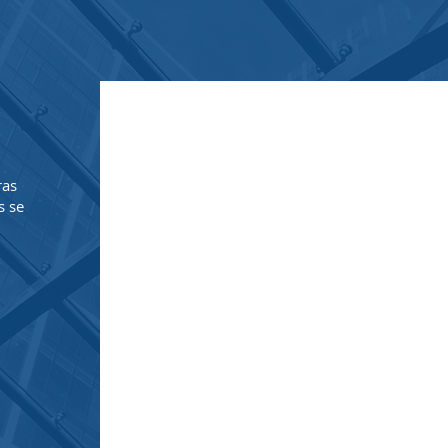
NUESTRA DIRECCIÓN
Avenida Providencia 1650, oficina 912, Pr
ras
s se