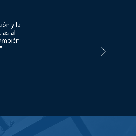
ión y la
ias al
también
"