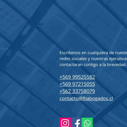
Estamos
dispuestos
PARA TI
Escribenos en cualquiera de nuest
redes sociales y nuestras ejecutiva
contactaran contigo a la brevedad.
+569 99525582
+569 97215055
+562 33758079
contacto@lhabogados.cl