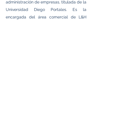
administración de empresas, titulada de la
Universidad Diego Portales. Es la
encargada del área comercial de L&H
Abogados
Su experiencia laboral se ha concentrado
en áreas el área de la administración,
comercial y ventas.